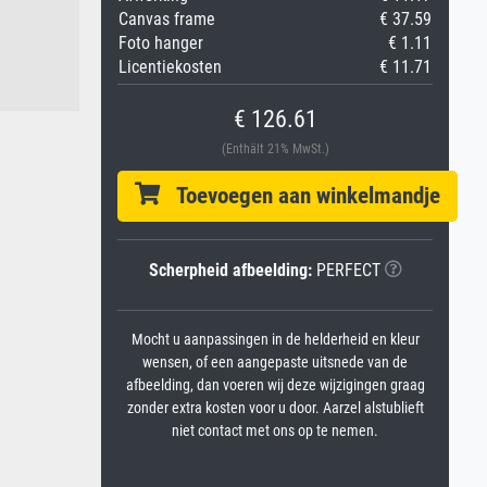
Canvas frame
€ 37.59
Foto hanger
€ 1.11
Licentiekosten
€ 11.71
€ 126.61
(Enthält 21% MwSt.)
Toevoegen aan winkelmandje
Scherpheid afbeelding:
PERFECT
Mocht u aanpassingen in de helderheid en kleur
wensen, of een aangepaste uitsnede van de
afbeelding, dan voeren wij deze wijzigingen graag
zonder extra kosten voor u door. Aarzel alstublieft
niet contact met ons op te nemen.