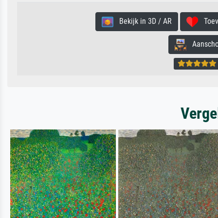
Bekijk in 3D / AR
Toevo
Aanschouw
Verge