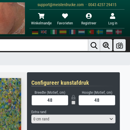
support@meisterdrucke.com · 0043 4257 29415
Winkelmandje
Favorieten
Registreer
Log in
Configureer kunstafdruk
Breedte (Motief, cm)
Hoogte (Motief, cm)
Extra rand
0 cm rand