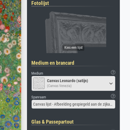
Fotolijst
Medium en brancard
Medium
Canvas Leonardo (satijn)
(Canvas Venezia)
Spanraam
Canvas lijst - Afbeelding gespiegeld aan de zijkant
Glas & Passepartout