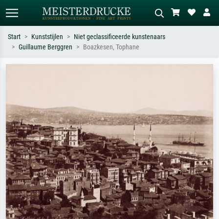
Start
Kunststijlen
Niet geclassificeerde kunstenaars
Guillaume Berggren
Boazkesen, Tophane
Standaard zoeken
AI-beeldzoeker
Zoek op kunstenaar, titel of stijl – bijv.
Beschrijf de scène – bijv. groene
Monet, Sterrennacht, impressionisme,
weide, abstract met veel rood, donker
Hokusai-golf, naakt.
olieverfschilderij, staand naakt naast
een boom.