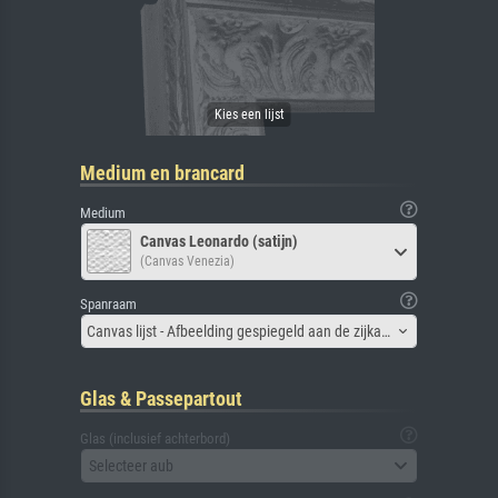
Medium en brancard
Medium
Canvas Leonardo (satijn)
(Canvas Venezia)
Spanraam
Canvas lijst - Afbeelding gespiegeld aan de zijkant
Glas & Passepartout
Glas (inclusief achterbord)
Selecteer aub