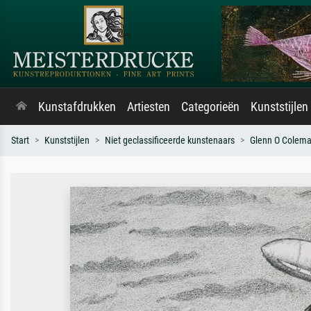
Kunstafdrukken
Artiesten
Categorieën
Kunststijlen
Start
Kunststijlen
Niet geclassificeerde kunstenaars
Glenn O Colem