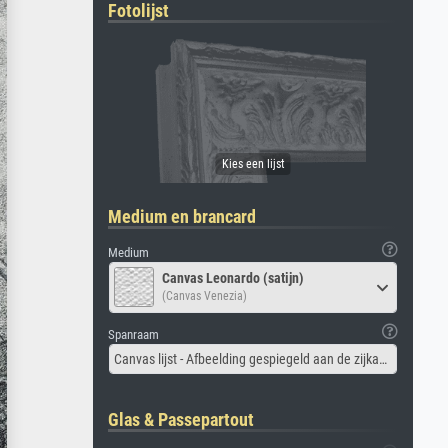
Fotolijst
Medium en brancard
Medium
Canvas Leonardo (satijn)
(Canvas Venezia)
Spanraam
Canvas lijst - Afbeelding gespiegeld aan de zijkant
Glas & Passepartout