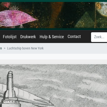
Contact
Fotolijst
Drukwerk
Hulp & Service
an
Luchtschip boven New York