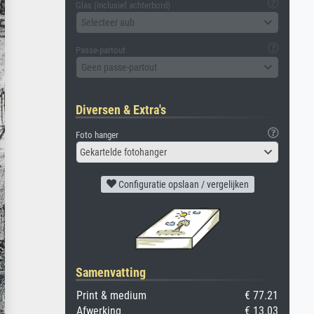
Glas (inclusief achterbord)
Selecteer aub
Passe-partout
Geen passe-partout
Diversen & Extra's
Foto hanger
Gekartelde fotohanger
Configuratie opslaan / vergelijken
Samenvatting
Print & medium
€ 77.21
Afwerking
€ 13.03