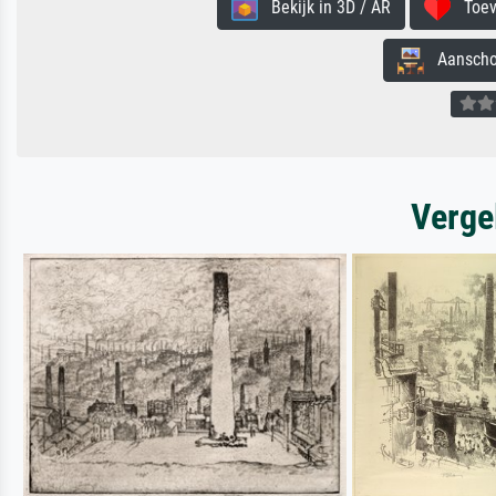
Bekijk in 3D / AR
Toevo
Aanschouw
Verge