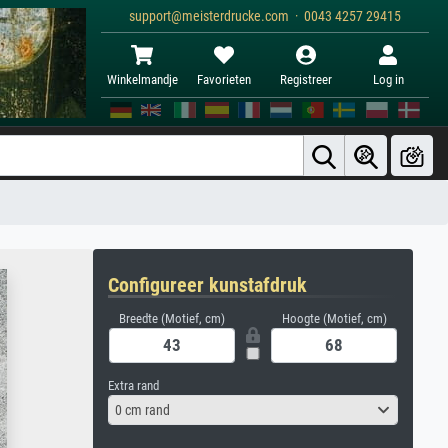
support@meisterdrucke.com · 0043 4257 29415
Winkelmandje
Favorieten
Registreer
Log in
Configureer kunstafdruk
Breedte (Motief, cm)
Hoogte (Motief, cm)
Extra rand
0 cm rand