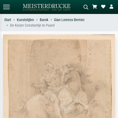
Start
Kunststijlen
Barok
Gian Lorenzo Bernini
De Keizer Constantijn te Paard
Standaard zoeken
AI-beeldzoeker
Zoek op kunstenaar, titel of stijl – bijv.
Beschrijf de scène – bijv. groene
Monet, Sterrennacht, impressionisme,
weide, abstract met veel rood, donker
Hokusai-golf, naakt.
olieverfschilderij, staand naakt naast
een boom.