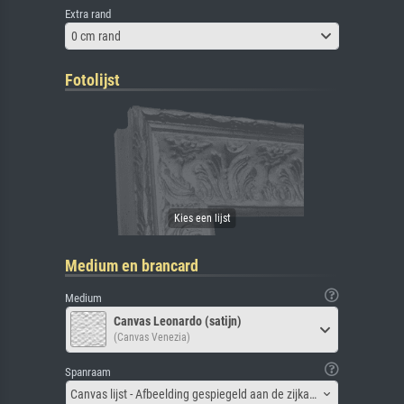
Extra rand
0 cm rand
Fotolijst
Medium en brancard
Medium
Canvas Leonardo (satijn)
(Canvas Venezia)
Spanraam
Canvas lijst - Afbeelding gespiegeld aan de zijkant