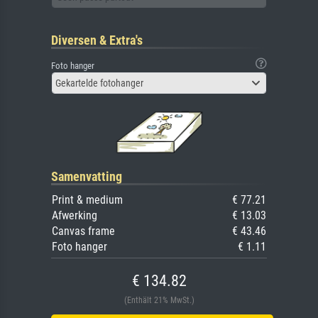
Diversen & Extra's
Foto hanger
Gekartelde fotohanger
Samenvatting
Print & medium
€ 77.21
Afwerking
€ 13.03
Canvas frame
€ 43.46
Foto hanger
€ 1.11
€ 134.82
(Enthält 21% MwSt.)