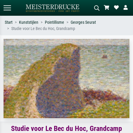
Start
Kunststijlen
Pointillisme
Georges Seurat
Studie voor Le Bec du Hoc, Grandcamp
Standaard zoeken
AI-beeldzoeker
Zoek op kunstenaar, titel of stijl – bijv.
Beschrijf de scène – bijv. groene
Monet, Sterrennacht, impressionisme,
weide, abstract met veel rood, donker
Hokusai-golf, naakt.
olieverfschilderij, staand naakt naast
een boom.
Studie voor Le Bec du Hoc, Grandcamp