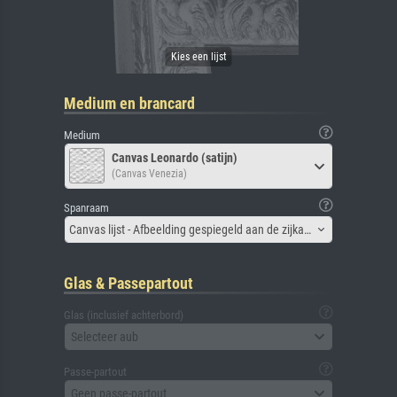
Medium en brancard
Medium
Canvas Leonardo (satijn)
(Canvas Venezia)
Spanraam
Canvas lijst - Afbeelding gespiegeld aan de zijkant
Glas & Passepartout
Glas (inclusief achterbord)
Selecteer aub
Passe-partout
Geen passe-partout