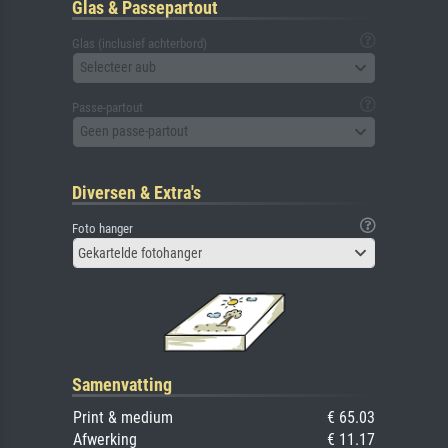
Glas & Passepartout
Glas (inclusief achterbord)
Selecteer aub
Passe-partout
Geen passe-partout
Diversen & Extra's
Foto hanger
Gekartelde fotohanger
Samenvatting
Print & medium
€ 65.03
Afwerking
€ 11.17