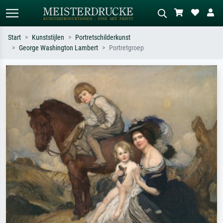
Start
Kunststijlen
Portretschilderkunst
George Washington Lambert
Portretgroep
Standaard zoeken
AI-beeldzoeker
Zoek op kunstenaar, titel of stijl – bijv.
Beschrijf de scène – bijv. groene
Monet, Sterrennacht, impressionisme,
weide, abstract met veel rood, donker
Hokusai-golf, naakt.
olieverfschilderij, staand naakt naast
een boom.