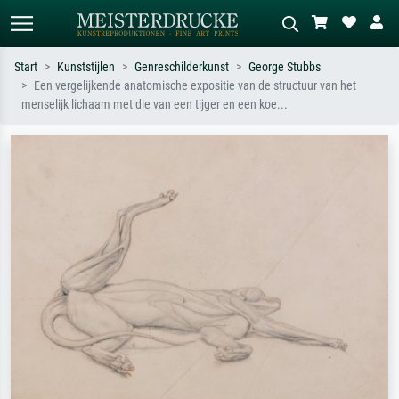
Start
Kunststijlen
Genreschilderkunst
George Stubbs
Een vergelijkende anatomische expositie van de structuur van het
Standaard zoeken
AI-beeldzoeker
menselijk lichaam met die van een tijger en een koe...
Zoek op kunstenaar, titel of stijl – bijv.
Beschrijf de scène – bijv. groene
Monet, Sterrennacht, impressionisme,
weide, abstract met veel rood, donker
Hokusai-golf, naakt.
olieverfschilderij, staand naakt naast
een boom.