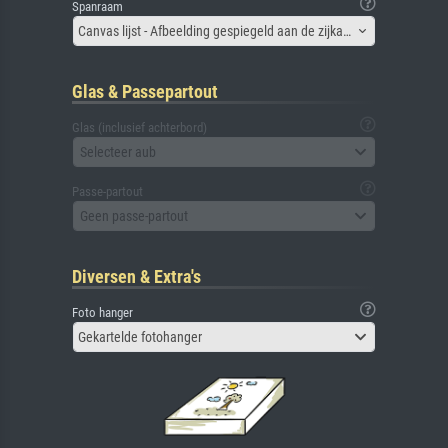
Spanraam
Canvas lijst - Afbeelding gespiegeld aan de zijkant
Glas & Passepartout
Glas (inclusief achterbord)
Selecteer aub
Passe-partout
Geen passe-partout
Diversen & Extra's
Foto hanger
Gekartelde fotohanger