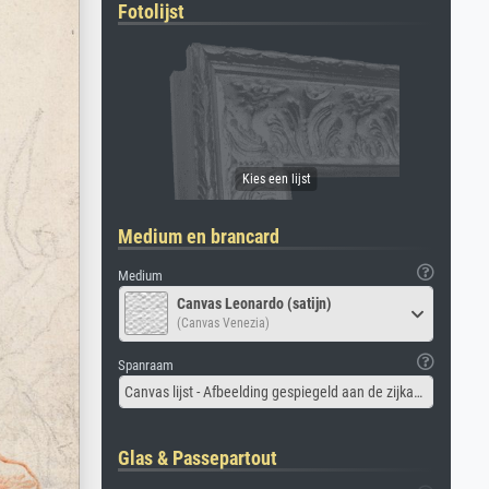
Fotolijst
Medium en brancard
Medium
Canvas Leonardo (satijn)
(Canvas Venezia)
Spanraam
Canvas lijst - Afbeelding gespiegeld aan de zijkant
Glas & Passepartout