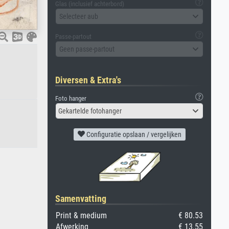
Glas (inclusief achterbord)
Selecteer aub
Passe-partout
Geen passe-partout
Diversen & Extra's
Foto hanger
Gekartelde fotohanger
Configuratie opslaan / vergelijken
Samenvatting
Print & medium
€ 80.53
Afwerking
€ 13.55