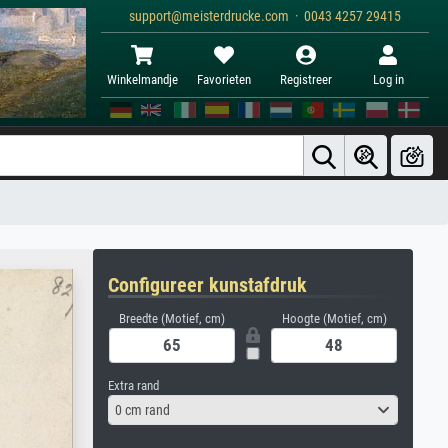
support@meisterdrucke.com · 0043 4257 29415
Winkelmandje
Favorieten
Registreer
Log in
Configureer kunstafdruk
Breedte (Motief, cm)
Hoogte (Motief, cm)
Extra rand
0 cm rand