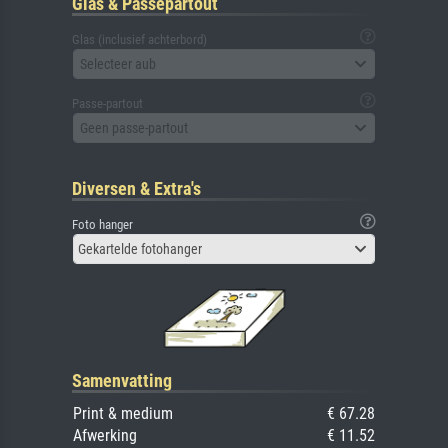
Glas & Passepartout
Glas (inclusief achterbord)
Selecteer aub
Passe-partout
Geen passe-partout
Diversen & Extra's
Foto hanger
Gekartelde fotohanger
Samenvatting
Print & medium
€ 67.28
Afwerking
€ 11.52