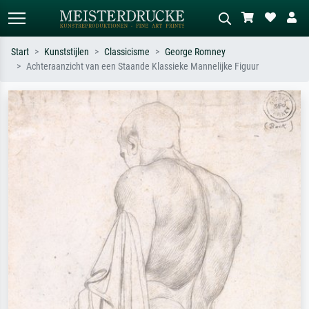
Start
Kunststijlen
Classicisme
George Romney
Achteraanzicht van een Staande Klassieke Mannelijke Figuur
Standaard zoeken
AI-beeldzoeker
Zoek op kunstenaar, titel of stijl – bijv.
Beschrijf de scène – bijv. groene
Monet, Sterrennacht, impressionisme,
weide, abstract met veel rood, donker
Hokusai-golf, naakt.
olieverfschilderij, staand naakt naast
een boom.