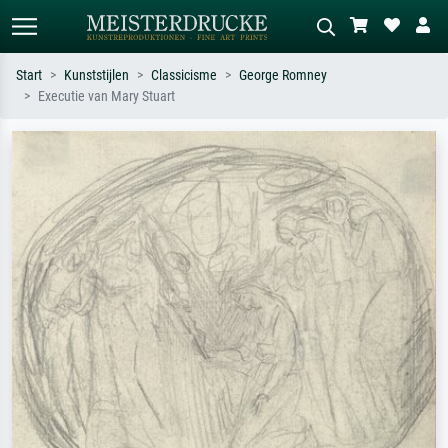
Start
Kunststijlen
Classicisme
George Romney
Executie van Mary Stuart
Standaard zoeken
AI-beeldzoeker
Zoek op kunstenaar, titel of stijl – bijv.
Beschrijf de scène – bijv. groene
Monet, Sterrennacht, impressionisme,
weide, abstract met veel rood, donker
Hokusai-golf, naakt.
olieverfschilderij, staand naakt naast
een boom.