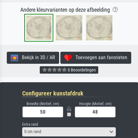
Andere kleurvarianten op deze afbeelding
Bekijk in 3D / AR
Toevoegen aan favorieten
0 Beoordelingen
Configureer kunstafdruk
Breedte (Motief, cm)
Hoogte (Motief, cm)
Extra rand
0 cm rand