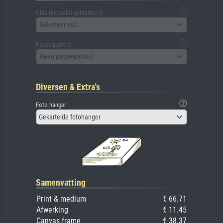
Glas (inclusief achterbord)
Selecteer aub
Passe-partout
Geen passe-partout
Diversen & Extra's
Foto hanger
Gekartelde fotohanger
Samenvatting
Print & medium
€ 66.71
Afwerking
€ 11.45
Canvas frame
€ 38.37