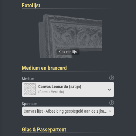
Fotolijst
Medium en brancard
Medium
Canvas Leonardo (satijn)
(Canvas Venezia)
Spanraam
Canvas lijst - Afbeelding gespiegeld aan de zijkant
Glas & Passepartout