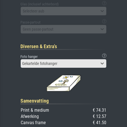
Glas (inclusief achterbord)
Selecteer aub
Passe-partout
Geen passe-partout
Diversen & Extra's
Foto hanger
Gekartelde fotohanger
Samenvatting
Print & medium
€ 74.31
Afwerking
€ 12.57
Canvas frame
€ 41.50