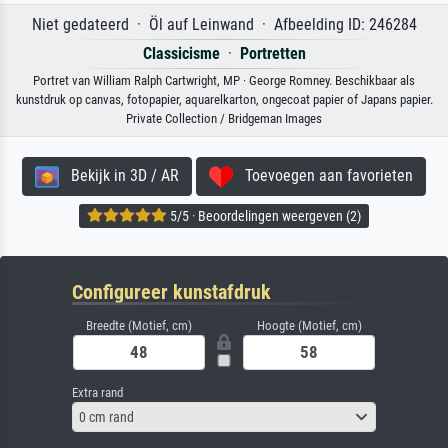
Niet gedateerd · Öl auf Leinwand · Afbeelding ID: 246284
Classicisme
·
Portretten
Portret van William Ralph Cartwright, MP · George Romney. Beschikbaar als
kunstdruk op canvas, fotopapier, aquarelkarton, ongecoat papier of Japans papier.
Private Collection / Bridgeman Images
Bekijk in 3D / AR
Toevoegen aan favorieten
5/5 · Beoordelingen weergeven (2)
Configureer kunstafdruk
Breedte (Motief, cm)
Hoogte (Motief, cm)
Extra rand
0 cm rand