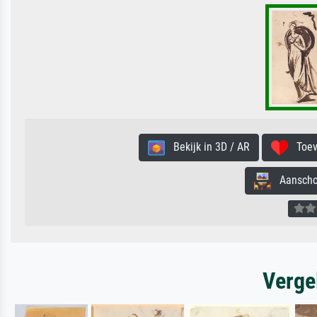
Bekijk in 3D / AR
Toevo
Aanschouw
Verge