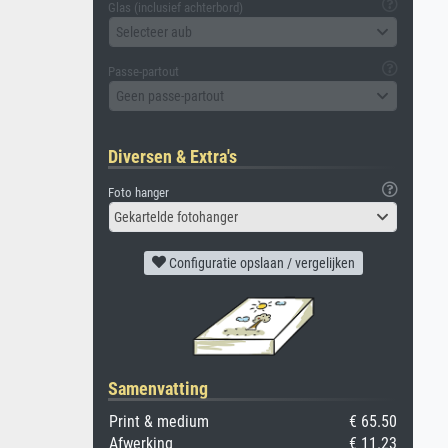
Glas (inclusief achterbord)
Selecteer aub
Passe-partout
Geen passe-partout
Diversen & Extra's
Foto hanger
Gekartelde fotohanger
Configuratie opslaan / vergelijken
Samenvatting
Print & medium
€ 65.50
Afwerking
€ 11.23