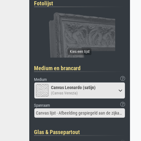
Fotolijst
Medium en brancard
Medium
Canvas Leonardo (satijn)
(Canvas Venezia)
Spanraam
Canvas lijst - Afbeelding gespiegeld aan de zijkant
Glas & Passepartout