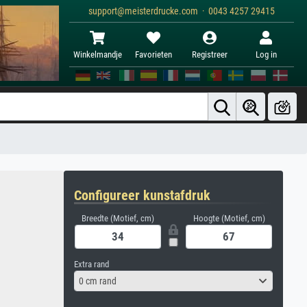
support@meisterdrucke.com · 0043 4257 29415
Winkelmandje
Favorieten
Registreer
Log in
Configureer kunstafdruk
Breedte (Motief, cm)
Hoogte (Motief, cm)
Extra rand
0 cm rand