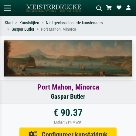
Start
Kunststijlen
Niet geclassificeerde kunstenaars
Gaspar Butler
Port Mahon, Minorca
Standaard zoeken
AI-beeldzoeker
Zoek op kunstenaar, titel of stijl – bijv.
Beschrijf de scène – bijv. groene
Monet, Sterrennacht, impressionisme,
weide, abstract met veel rood, donker
Hokusai-golf, naakt.
olieverfschilderij, staand naakt naast
een boom.
Port Mahon, Minorca
Gaspar Butler
€ 90.37
Enthält 21% MwSt.
Configureer kunstafdruk