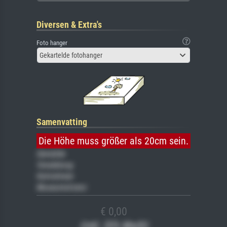
Diversen & Extra's
Foto hanger
Gekartelde fotohanger
Samenvatting
Die Höhe muss größer als 20cm sein.
Gemälde
Veredelung
Keilrahmen
Museumslizenz
€ 0,00
(inkl. 20% MwSt)