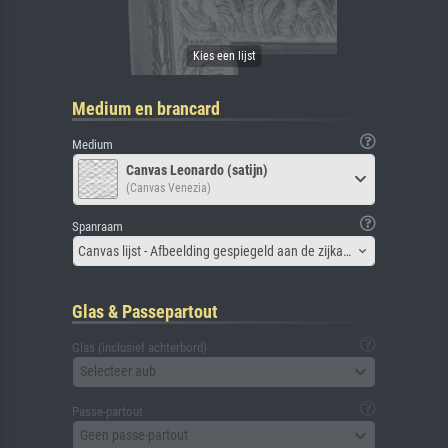
Medium en brancard
Medium
Canvas Leonardo (satijn)
(Canvas Venezia)
Spanraam
Canvas lijst - Afbeelding gespiegeld aan de zijkant
Glas & Passepartout
Glas (inclusief achterbord)
Selecteer aub
Passe-partout
Geen passe-partout