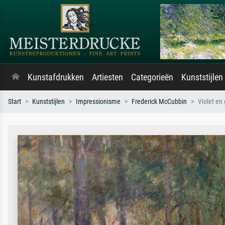
Kunstafdrukken
Artiesten
Categorieën
Kunststijlen
Start
Kunststijlen
Impressionisme
Frederick McCubbin
Violet en