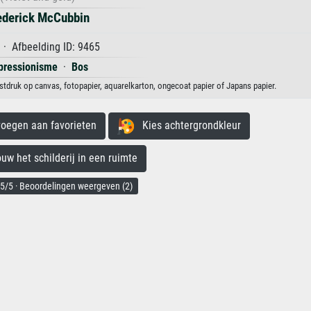
ederick McCubbin
· Afbeelding ID: 9465
pressionisme
·
Bos
stdruk op canvas, fotopapier, aquarelkarton, ongecoat papier of Japans papier.
egen aan favorieten
Kies achtergrondkleur
 het schilderij in een ruimte
5/5 · Beoordelingen weergeven (2)