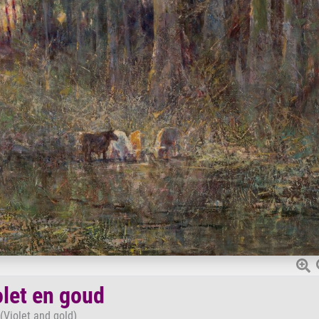
olet en goud
(Violet and gold)