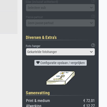
Glas (inclusief achterbord)
Selecteer aub
Passe-partout
Geen passe-partout
Diversen & Extra's
Foto hanger
Gekartelde fotohanger
Configuratie opslaan / vergelijken
Samenvatting
Print & medium
€ 72.01
Afwerking
€ 12.27