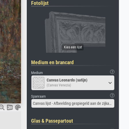
Fotolijst
Medium en brancard
Medium
Canvas Leonardo (satijn)
(Canvas Venezia)
Spanraam
Canvas lijst - Afbeelding gespiegeld aan de zijkant
Glas & Passepartout