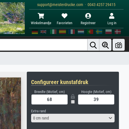
support@meisterdrucke.com · 0043 4257 29415
Winkelmandje
Favorieten
Registreer
Log in
Configureer kunstafdruk
Breedte (Motief, cm)
Hoogte (Motief, cm)
Extra rand
0 cm rand