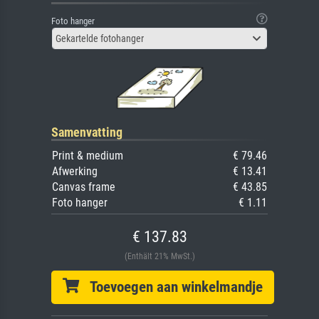
Foto hanger
Gekartelde fotohanger
Samenvatting
Print & medium
€ 79.46
Afwerking
€ 13.41
Canvas frame
€ 43.85
Foto hanger
€ 1.11
€ 137.83
(Enthält 21% MwSt.)
Toevoegen aan winkelmandje