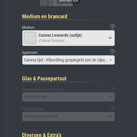
Medium en brancard
Medium
Canvas Leonardo (satijn)
(Canvas Venezia)
Spanraam
Canvas lijst - Afbeelding gespiegeld aan de zijkant
Glas & Passepartout
Glas (inclusief achterbord)
Selecteer aub
Passe-partout
Geen passe-partout
Diversen & Extra's