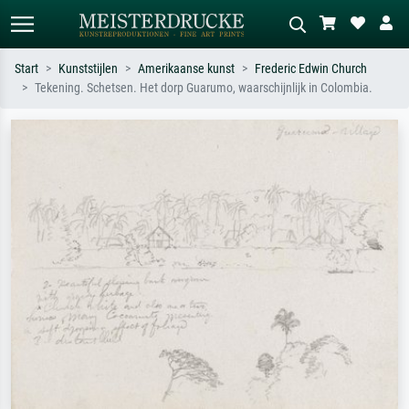
Start
Kunststijlen
Amerikaanse kunst
Frederic Edwin Church
Tekening. Schetsen. Het dorp Guarumo, waarschijnlijk in Colombia.
Standaard zoeken
AI-beeldzoeker
Zoek op kunstenaar, titel of stijl – bijv.
Beschrijf de scène – bijv. groene
Monet, Sterrennacht, impressionisme,
weide, abstract met veel rood, donker
Hokusai-golf, naakt.
olieverfschilderij, staand naakt naast
een boom.