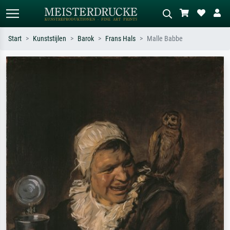
Start
Kunststijlen
Barok
Frans Hals
Malle Babbe
Standaard zoeken
AI-beeldzoeker
Zoek op kunstenaar, titel of stijl – bijv.
Beschrijf de scène – bijv. groene
Monet, Sterrennacht, impressionisme,
weide, abstract met veel rood, donker
Hokusai-golf, naakt.
olieverfschilderij, staand naakt naast
een boom.