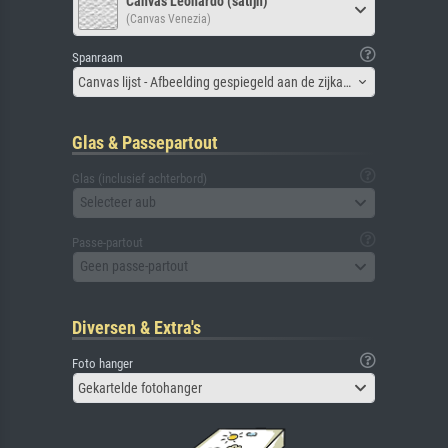
Canvas Leonardo (satijn)
(Canvas Venezia)
Spanraam
Canvas lijst - Afbeelding gespiegeld aan de zijkant
Glas & Passepartout
Glas (inclusief achterbord)
Selecteer aub
Passe-partout
Geen passe-partout
Diversen & Extra's
Foto hanger
Gekartelde fotohanger