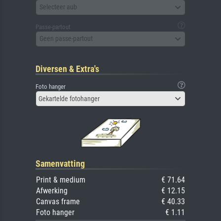
Selecteer aub
Passe-partout
Geen passe-partout
Diversen & Extra's
Foto hanger
Gekartelde fotohanger
Samenvatting
Print & medium
€ 71.64
Afwerking
€ 12.15
Canvas frame
€ 40.33
Foto hanger
€ 1.11