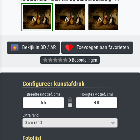
Bekijk in 3D / AR
Toevoegen aan favorieten
0 Beoordelingen
Configureer kunstafdruk
Breedte (Motief, cm)
Hoogte (Motief, cm)
Extra rand
0 cm rand
Fotolijst