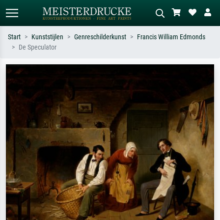
Start
Kunststijlen
Genreschilderkunst
Francis William Edmonds
De Speculator
Standaard zoeken
AI-beeldzoeker
Zoek op kunstenaar, titel of stijl – bijv.
Beschrijf de scène – bijv. groene
Monet, Sterrennacht, impressionisme,
weide, abstract met veel rood, donker
Hokusai-golf, naakt.
olieverfschilderij, staand naakt naast
een boom.