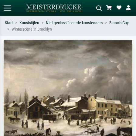
Start
Kunststijlen
Niet geclassificeerde kunstenaars
Francis Guy
Winterscène in Brooklyn
Standaard zoeken
AI-beeldzoeker
Zoek op kunstenaar, titel of stijl – bijv.
Beschrijf de scène – bijv. groene
Monet, Sterrennacht, impressionisme,
weide, abstract met veel rood, donker
Hokusai-golf, naakt.
olieverfschilderij, staand naakt naast
een boom.