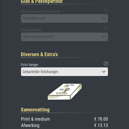
Glas & Passepartout
Glas (inclusief achterbord)
Selecteer aub
Passe-partout
Geen passe-partout
Diversen & Extra's
Foto hanger
Gekartelde fotohanger
Samenvatting
Print & medium
€ 78.00
Afwerking
€ 13.13