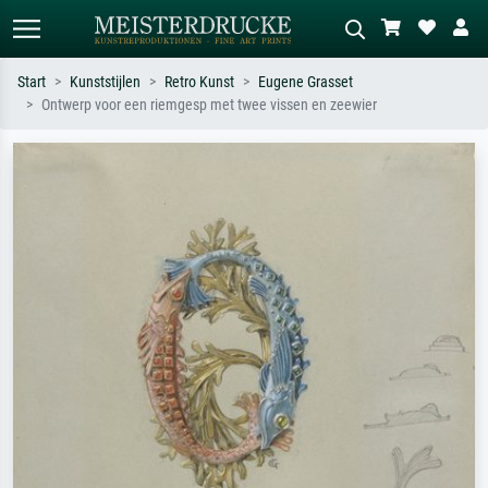
Start
Kunststijlen
Retro Kunst
Eugene Grasset
Ontwerp voor een riemgesp met twee vissen en zeewier
Standaard zoeken
AI-beeldzoeker
Zoek op kunstenaar, titel of stijl – bijv.
Beschrijf de scène – bijv. groene
Monet, Sterrennacht, impressionisme,
weide, abstract met veel rood, donker
Hokusai-golf, naakt.
olieverfschilderij, staand naakt naast
een boom.