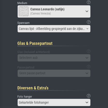
Medium
Canvas Leonardo (satijn)
(Canvas Venezia)
Spanraam
Canvas lijst - Afbeelding gespiegeld aan de zijkant
Glas & Passepartout
Glas (inclusief achterbord)
Selecteer aub
Passe-partout
Geen passe-partout
Diversen & Extra's
Foto hanger
Gekartelde fotohanger