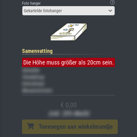
Foto hanger
Gekartelde fotohanger
Samenvatting
Die Höhe muss größer als 20cm sein.
Gemälde
Veredelung
Keilrahmen
Museumslizenz
€ 0,00
(inkl. 20% MwSt)
Toevoegen aan winkelmandje