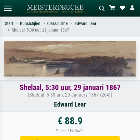
Start
Kunststijlen
Classicisme
Edward Lear
Shelaal, 5:30 uur, 29 januari 1867
Standaard zoeken
AI-beeldzoeker
Zoek op kunstenaar, titel of stijl – bijv.
Beschrijf de scène – bijv. groene
Monet, Sterrennacht, impressionisme,
weide, abstract met veel rood, donker
Hokusai-golf, naakt.
olieverfschilderij, staand naakt naast
een boom.
Shelaal, 5:30 uur, 29 januari 1867
(Shelaal, 5-30 am, 29 January 1867 (264))
Edward Lear
€ 88.9
Enthält 21% MwSt.