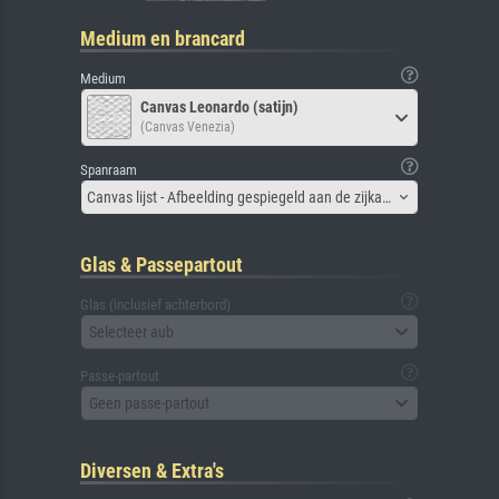
Medium en brancard
Medium
Canvas Leonardo (satijn)
(Canvas Venezia)
Spanraam
Canvas lijst - Afbeelding gespiegeld aan de zijkant
Glas & Passepartout
Glas (inclusief achterbord)
Selecteer aub
Passe-partout
Geen passe-partout
Diversen & Extra's