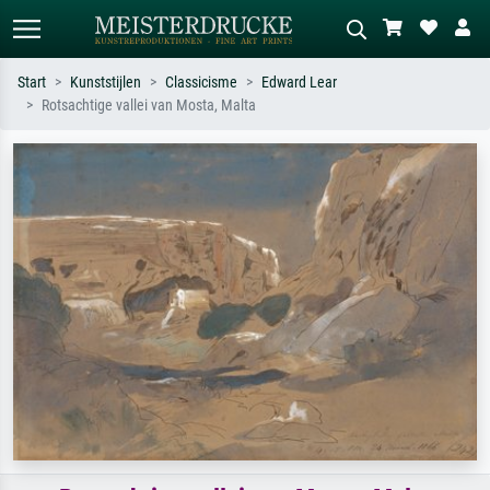
Start
Kunststijlen
Classicisme
Edward Lear
Rotsachtige vallei van Mosta, Malta
Standaard zoeken
AI-beeldzoeker
Zoek op kunstenaar, titel of stijl – bijv.
Beschrijf de scène – bijv. groene
Monet, Sterrennacht, impressionisme,
weide, abstract met veel rood, donker
Hokusai-golf, naakt.
olieverfschilderij, staand naakt naast
een boom.