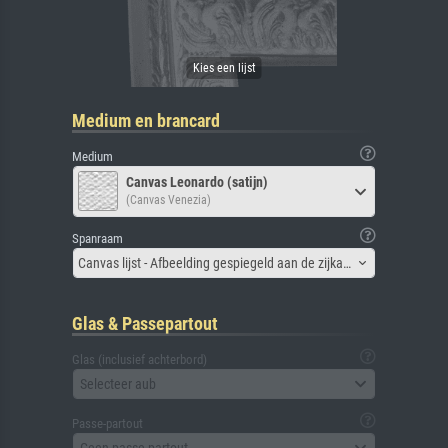
Medium en brancard
Medium
Canvas Leonardo (satijn)
(Canvas Venezia)
Spanraam
Canvas lijst - Afbeelding gespiegeld aan de zijkant
Glas & Passepartout
Glas (inclusief achterbord)
Selecteer aub
Passe-partout
Geen passe-partout