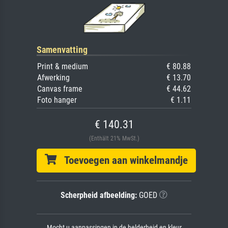
Samenvatting
Print & medium
€ 80.88
Afwerking
€ 13.70
Canvas frame
€ 44.62
Foto hanger
€ 1.11
€ 140.31
(Enthält 21% MwSt.)
Toevoegen aan winkelmandje
Scherpheid afbeelding:
GOED
Mocht u aanpassingen in de helderheid en kleur