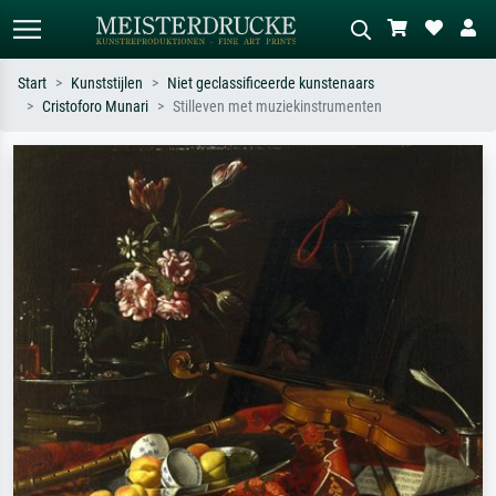
Start
Kunststijlen
Niet geclassificeerde kunstenaars
Cristoforo Munari
Stilleven met muziekinstrumenten
Standaard zoeken
AI-beeldzoeker
Zoek op kunstenaar, titel of stijl – bijv.
Beschrijf de scène – bijv. groene
Monet, Sterrennacht, impressionisme,
weide, abstract met veel rood, donker
Hokusai-golf, naakt.
olieverfschilderij, staand naakt naast
een boom.