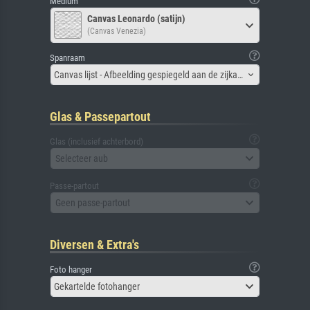
Medium
Canvas Leonardo (satijn)
(Canvas Venezia)
Spanraam
Canvas lijst - Afbeelding gespiegeld aan de zijkant
Glas & Passepartout
Glas (inclusief achterbord)
Selecteer aub
Passe-partout
Geen passe-partout
Diversen & Extra's
Foto hanger
Gekartelde fotohanger