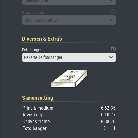
Selecteer aub
Passe-partout
Geen passe-partout
Diversen & Extra's
Foto hanger
Gekartelde fotohanger
Samenvatting
Print & medium
€ 62.35
Afwerking
€ 10.77
Canvas frame
€ 38.76
Foto hanger
€ 1.11