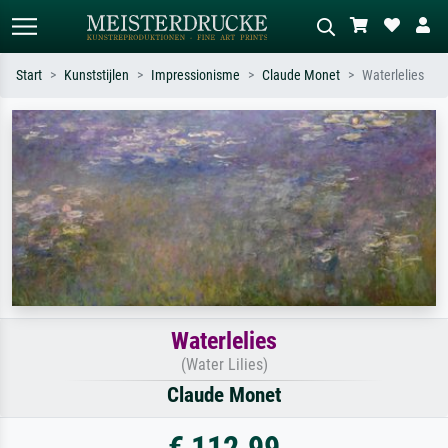
Start
Kunststijlen
Impressionisme
Claude Monet
Waterlelies
Standaard zoeken
AI-beeldzoeker
Zoek op kunstenaar, titel of stijl – bijv.
Beschrijf de scène – bijv. groene
Monet, Sterrennacht, impressionisme,
weide, abstract met veel rood, donker
Hokusai-golf, naakt.
olieverfschilderij, staand naakt naast
een boom.
Waterlelies
(Water Lilies)
Claude Monet