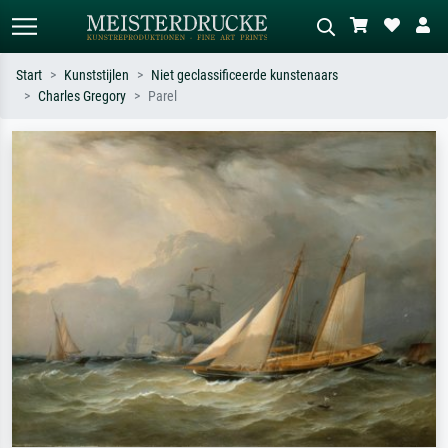
Start
Kunststijlen
Niet geclassificeerde kunstenaars
Charles Gregory
Parel
Standaard zoeken
AI-beeldzoeker
Zoek op kunstenaar, titel of stijl – bijv.
Beschrijf de scène – bijv. groene
Monet, Sterrennacht, impressionisme,
weide, abstract met veel rood, donker
Hokusai-golf, naakt.
olieverfschilderij, staand naakt naast
een boom.