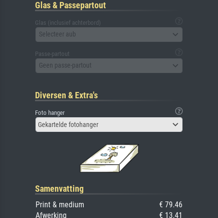
Glas & Passepartout
Glas (inclusief achterbord)
Selecteer aub
Passe-partout
Geen passe-partout
Diversen & Extra's
Foto hanger
Gekartelde fotohanger
Samenvatting
Print & medium
€ 79.46
Afwerking
€ 13.41