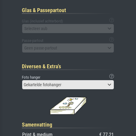
Glas & Passepartout
Glas (inclusief achterbord)
Selecteer aub
Passe-partout
Geen passe-partout
Diversen & Extra's
Foto hanger
Gekartelde fotohanger
Samenvatting
Print & medium
€ 77.21