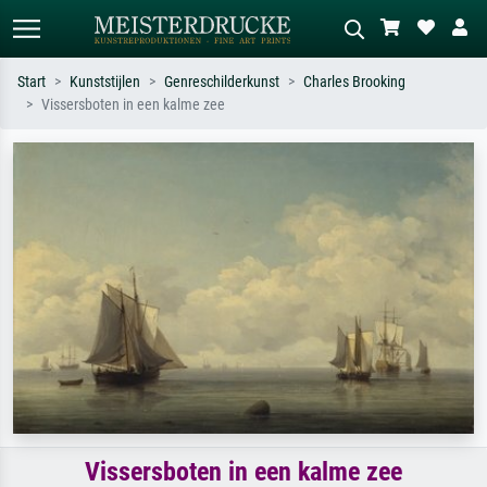
Start
Kunststijlen
Genreschilderkunst
Charles Brooking
Vissersboten in een kalme zee
Standaard zoeken
AI-beeldzoeker
Zoek op kunstenaar, titel of stijl – bijv.
Beschrijf de scène – bijv. groene
Monet, Sterrennacht, impressionisme,
weide, abstract met veel rood, donker
Hokusai-golf, naakt.
olieverfschilderij, staand naakt naast
een boom.
Vissersboten in een kalme zee