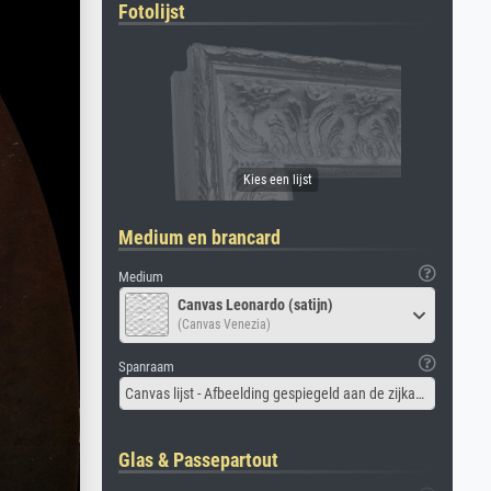
Fotolijst
Medium en brancard
Medium
Canvas Leonardo (satijn)
(Canvas Venezia)
Spanraam
Canvas lijst - Afbeelding gespiegeld aan de zijkant
Glas & Passepartout