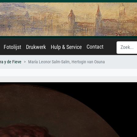
Contact
Fotolijst
Drukwerk
Hulp & Service
ra y de Fieve
María Leonor Salm-Salm, Hertogin van Osuna