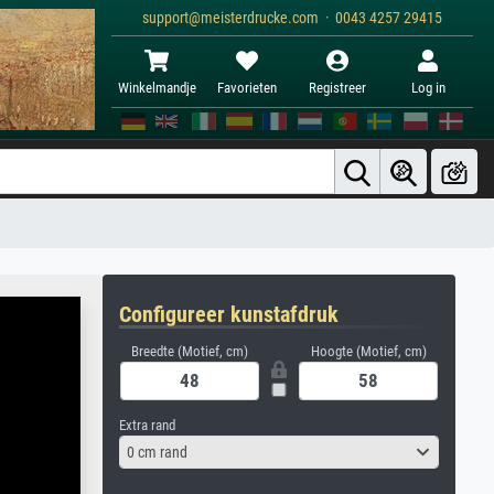
support@meisterdrucke.com · 0043 4257 29415
Winkelmandje
Favorieten
Registreer
Log in
Configureer kunstafdruk
Breedte (Motief, cm)
Hoogte (Motief, cm)
Extra rand
0 cm rand