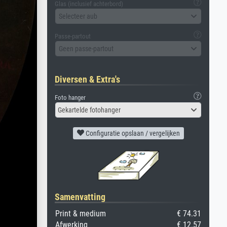
Glas (inclusief achterbord)
Selecteer aub
Passe-partout
Geen passe-partout
Diversen & Extra's
Foto hanger
Gekartelde fotohanger
Configuratie opslaan / vergelijken
Samenvatting
Print & medium
€ 74.31
Afwerking
€ 12.57