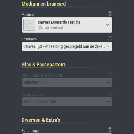
Medium en brancard
Medium
Canvas Leonardo (satijn)
(Canvas Venezia)
Spanraam
Canvas lijst - Afbeelding gespiegeld aan de zijkant
Glas & Passepartout
Glas (inclusief achterbord)
Selecteer aub
Passe-partout
Geen passe-partout
Diversen & Extra's
Foto hanger