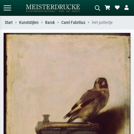
Start
Kunststijlen
Barok
Carel Fabritius
Het puttertje
Standaard zoeken
AI-beeldzoeker
Zoek op kunstenaar, titel of stijl – bijv.
Beschrijf de scène – bijv. groene
Monet, Sterrennacht, impressionisme,
weide, abstract met veel rood, donker
Hokusai-golf, naakt.
olieverfschilderij, staand naakt naast
een boom.