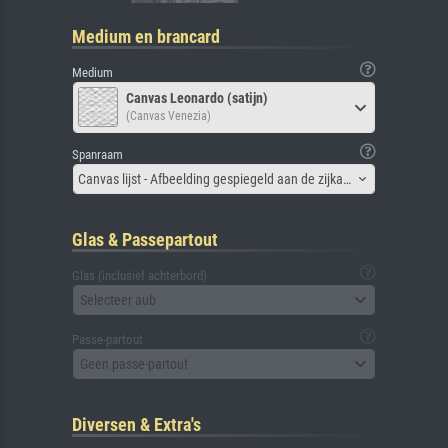
Medium en brancard
Medium
Canvas Leonardo (satijn)
(Canvas Venezia)
Spanraam
Canvas lijst - Afbeelding gespiegeld aan de zijkant
Glas & Passepartout
Glas (inclusief achterbord)
Selecteer aub
Passe-partout
Geen passe-partout
Diversen & Extra's