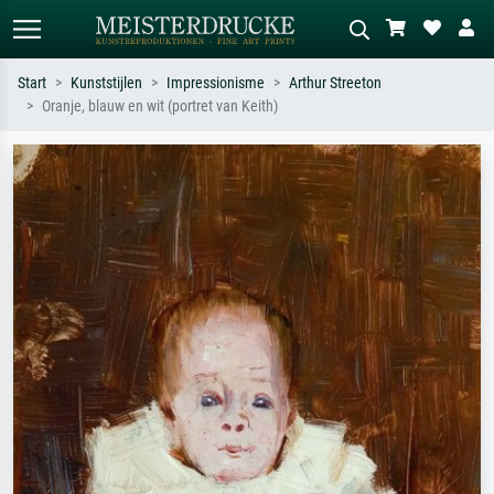
Start
Kunststijlen
Impressionisme
Arthur Streeton
Oranje, blauw en wit (portret van Keith)
Standaard zoeken
AI-beeldzoeker
Zoek op kunstenaar, titel of stijl – bijv.
Beschrijf de scène – bijv. groene
Monet, Sterrennacht, impressionisme,
weide, abstract met veel rood, donker
Hokusai-golf, naakt.
olieverfschilderij, staand naakt naast
een boom.