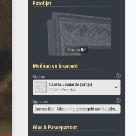
Fotolijst
Medium en brancard
Medium
Canvas Leonardo (satijn)
(Canvas Venezia)
Spanraam
Canvas lijst - Afbeelding gespiegeld aan de zijkant
Glas & Passepartout