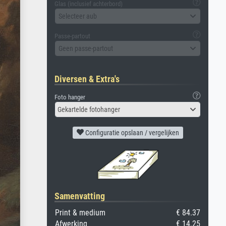
Glas (inclusief achterbord)
Selecteer aub
Passe-partout
Geen passe-partout
Diversen & Extra's
Foto hanger
Gekartelde fotohanger
Configuratie opslaan / vergelijken
Samenvatting
Print & medium
€ 84.37
Afwerking
€ 14.25