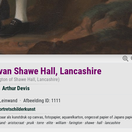
 van Shawe Hall, Lancashire
gton of Shawe Hall, Lancashire)
Arthur Devis
Leinwand · Afbeelding ID: 1111
ortretschilderkunst
baar als kunstdruk op canvas, fotopapier, aquarelkarton, ongecoat papier of Japans papie
land ·
aristocraat ·
pruik ·
torre ·
elite ·
william ·
farington ·
shawe ·
hall ·
lancashire