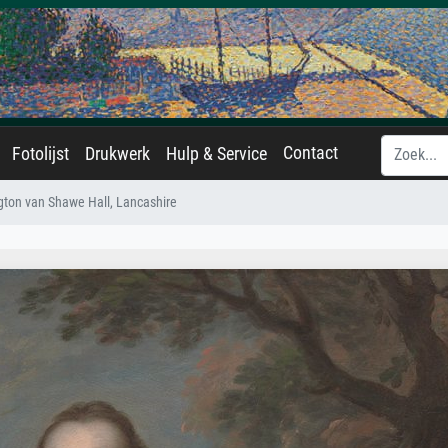
Contact
Fotolijst
Drukwerk
Hulp & Service
gton van Shawe Hall, Lancashire