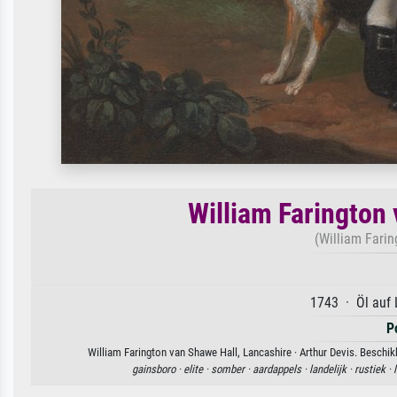
William Farington
(William Farin
1743 · Öl auf 
P
William Farington van Shawe Hall, Lancashire · Arthur Devis. Beschik
gainsboro ·
elite ·
somber ·
aardappels ·
landelijk ·
rustiek ·