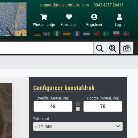
support@meisterdrucke.com · 0043 4257 29415
Winkelmandje
Favorieten
Registreer
Log in
Configureer kunstafdruk
Breedte (Motief, cm)
Hoogte (Motief, cm)
Extra rand
0 cm rand