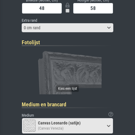
Breedte (Motief, cm)
Hoogte (Motief, cm)
Extra rand
0 cm rand
Fotolijst
Medium en brancard
Medium
Canvas Leonardo (satijn)
(Canvas Venezia)