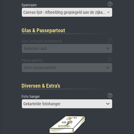
Spanraam
Canvas lijst - Afbeelding gespiegeld aan de zijkant
Glas & Passepartout
Glas (inclusief achterbord)
Selecteer aub
Passe-partout
Geen passe-partout
Diversen & Extra's
Foto hanger
Gekartelde fotohanger