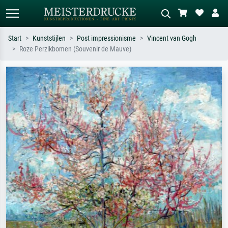
Start
Kunststijlen
Post impressionisme
Vincent van Gogh
Roze Perzikbomen (Souvenir de Mauve)
Standaard zoeken
AI-beeldzoeker
Zoek op kunstenaar, titel of stijl – bijv.
Beschrijf de scène – bijv. groene
Monet, Sterrennacht, impressionisme,
weide, abstract met veel rood, donker
Hokusai-golf, naakt.
olieverfschilderij, staand naakt naast
een boom.