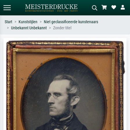
Start
Kunststijlen
Niet geclassificeerde kunstenaars
Unbekannt Unbekannt
Zonder titel
Standaard zoeken
AI-beeldzoeker
Zoek op kunstenaar, titel of stijl – bijv.
Beschrijf de scène – bijv. groene
Monet, Sterrennacht, impressionisme,
weide, abstract met veel rood, donker
Hokusai-golf, naakt.
olieverfschilderij, staand naakt naast
een boom.