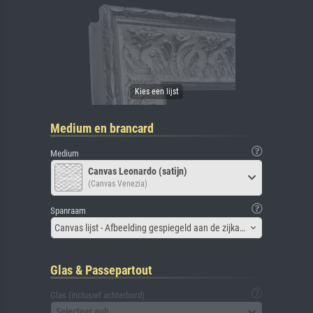
Medium en brancard
Medium
Canvas Leonardo (satijn)
(Canvas Venezia)
Spanraam
Canvas lijst - Afbeelding gespiegeld aan de zijkant
Glas & Passepartout
Glas (inclusief achterbord)
Selecteer aub