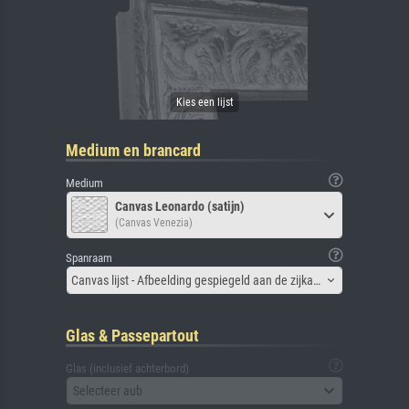
Medium en brancard
Medium
Canvas Leonardo (satijn)
(Canvas Venezia)
Spanraam
Canvas lijst - Afbeelding gespiegeld aan de zijkant
Glas & Passepartout
Glas (inclusief achterbord)
Selecteer aub