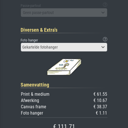
Passe-partout
Geen passe-partout
Diversen & Extra's
Foto hanger
Gekartelde fotohanger
Samenvatting
Print & medium
€ 61.55
Afwerking
€ 10.67
Canvas frame
€ 38.37
Foto hanger
€ 1.11
€ 111.71