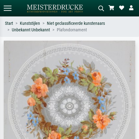
Start
Kunststijlen
Niet geclassificeerde kunstenaars
Unbekannt Unbekannt
Plafondornament
Standaard zoeken
AI-beeldzoeker
Zoek op kunstenaar, titel of stijl – bijv.
Beschrijf de scène – bijv. groene
Monet, Sterrennacht, impressionisme,
weide, abstract met veel rood, donker
Hokusai-golf, naakt.
olieverfschilderij, staand naakt naast
een boom.