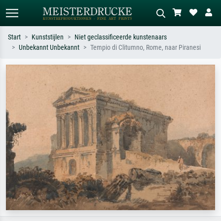
Start
Kunststijlen
Niet geclassificeerde kunstenaars
Unbekannt Unbekannt
Tempio di Clitumno, Rome, naar Piranesi
Standaard zoeken
AI-beeldzoeker
Zoek op kunstenaar, titel of stijl – bijv.
Beschrijf de scène – bijv. groene
Monet, Sterrennacht, impressionisme,
weide, abstract met veel rood, donker
Hokusai-golf, naakt.
olieverfschilderij, staand naakt naast
een boom.