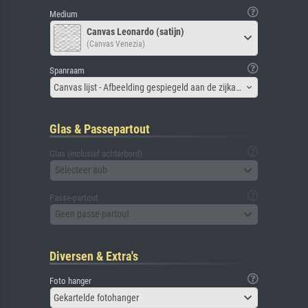
Medium
Canvas Leonardo (satijn)
(Canvas Venezia)
Spanraam
Canvas lijst - Afbeelding gespiegeld aan de zijkant
Glas & Passepartout
Glas (inclusief achterbord)
Selecteer aub
Passe-partout
Geen passe-partout
Diversen & Extra's
Foto hanger
Gekartelde fotohanger