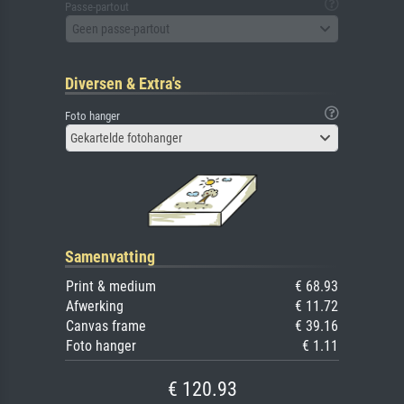
Passe-partout
Geen passe-partout
Diversen & Extra's
Foto hanger
Gekartelde fotohanger
Samenvatting
Print & medium
€ 68.93
Afwerking
€ 11.72
Canvas frame
€ 39.16
Foto hanger
€ 1.11
€ 120.93