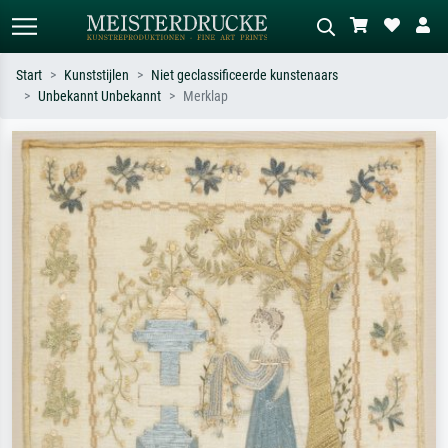
Start
Kunststijlen
Niet geclassificeerde kunstenaars
Unbekannt Unbekannt
Merklap
Standaard zoeken
AI-beeldzoeker
Zoek op kunstenaar, titel of stijl – bijv.
Beschrijf de scène – bijv. groene
Monet, Sterrennacht, impressionisme,
weide, abstract met veel rood, donker
Hokusai-golf, naakt.
olieverfschilderij, staand naakt naast
een boom.