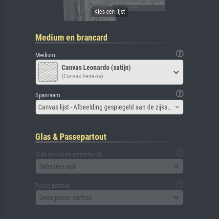
Medium en brancard
Medium
Canvas Leonardo (satijn)
(Canvas Venezia)
Spanraam
Canvas lijst - Afbeelding gespiegeld aan de zijkant
Glas & Passepartout
Glas (inclusief achterbord)
Selecteer aub
Passe-partout
Geen passe-partout