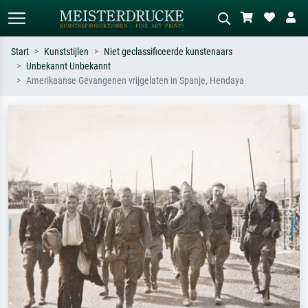
Start
Kunststijlen
Niet geclassificeerde kunstenaars
Unbekannt Unbekannt
Standaard zoeken
AI-beeldzoeker
Amerikaanse Gevangenen vrijgelaten in Spanje, Hendaya
Zoek op kunstenaar, titel of stijl – bijv.
Beschrijf de scène – bijv. groene
Monet, Sterrennacht, impressionisme,
weide, abstract met veel rood, donker
Hokusai-golf, naakt.
olieverfschilderij, staand naakt naast
een boom.