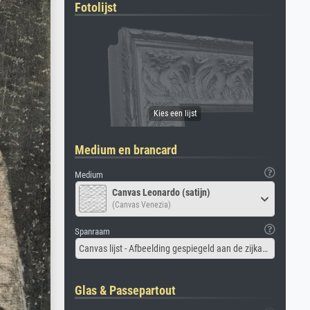
Fotolijst
Medium en brancard
Medium
Canvas Leonardo (satijn)
(Canvas Venezia)
Spanraam
Canvas lijst - Afbeelding gespiegeld aan de zijkant
Glas & Passepartout