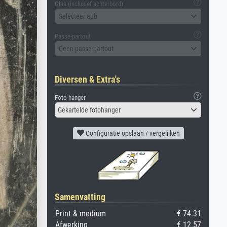
Glas (inclusief achterbord)
Selecteer aub
Passe-partout
Geen passe-partout
Diversen & Extra's
Foto hanger
Gekartelde fotohanger
Configuratie opslaan / vergelijken
Samenvatting
Print & medium
€ 74.31
Afwerking
€ 12.57