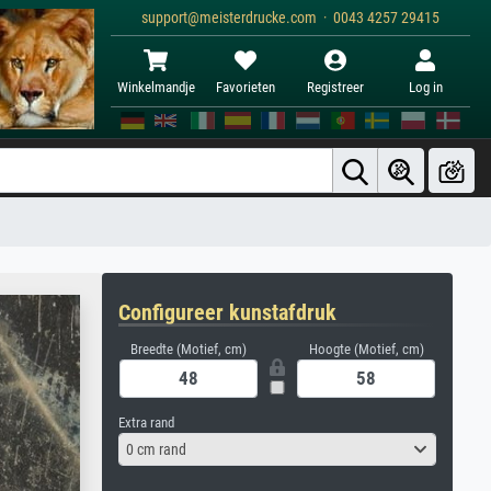
support@meisterdrucke.com · 0043 4257 29415
Winkelmandje
Favorieten
Registreer
Log in
Configureer kunstafdruk
Breedte (Motief, cm)
Hoogte (Motief, cm)
Extra rand
0 cm rand