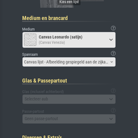
Medium en brancard
Medium
Canvas Leonardo (satijn)
(Canvas Venezia)
Spanraam
Canvas lijst - Afbeelding gespiegeld aan de zijkant
Glas & Passepartout
Glas (inclusief achterbord)
Selecteer aub
Passe-partout
Geen passe-partout
Diversen & Extra's