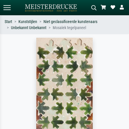
Start
Kunststijlen
Niet geclassificeerde kunstenaars
Unbekannt Unbekannt
Mosaïek tegelpaneel
Standaard zoeken
AI-beeldzoeker
Zoek op kunstenaar, titel of stijl – bijv.
Beschrijf de scène – bijv. groene
Monet, Sterrennacht, impressionisme,
weide, abstract met veel rood, donker
Hokusai-golf, naakt.
olieverfschilderij, staand naakt naast
een boom.