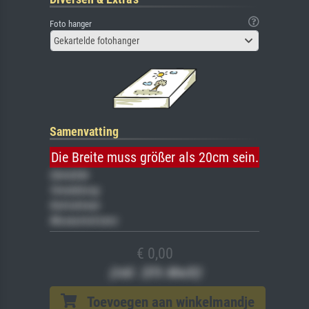
Foto hanger
Gekartelde fotohanger
Samenvatting
Die Breite muss größer als 20cm sein.
Gemälde
Veredelung
Keilrahmen
Museumslizenz
€ 0,00
(inkl. 20% MwSt)
Toevoegen aan winkelmandje