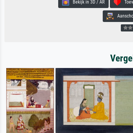
Bekijk in 3D / AR
Toevo
Aanschouw
Verge