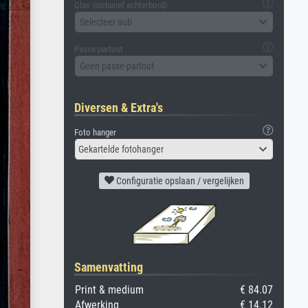
Glas (inclusief achterbord)
Selecteer aub
Passe-partout
Geen passe-partout
Diversen & Extra's
Foto hanger
Gekartelde fotohanger
Configuratie opslaan / vergelijken
Samenvatting
Print & medium
€ 84.07
Afwerking
€ 14.12