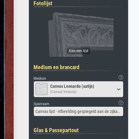
Fotolijst
Medium en brancard
Medium
Canvas Leonardo (satijn)
(Canvas Venezia)
Spanraam
Canvas lijst - Afbeelding gespiegeld aan de zijkant
Glas & Passepartout