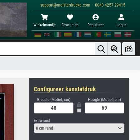
support@meisterdrucke.com · 0043 4257 29415
Winkelmandje
Favorieten
Registreer
Log in
Configureer kunstafdruk
Breedte (Motief, cm)
Hoogte (Motief, cm)
Extra rand
0 cm rand