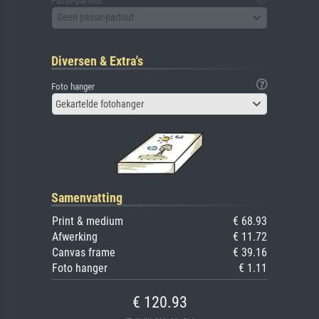
Passe-partout
Geen passe-partout
Diversen & Extra's
Foto hanger
Gekartelde fotohanger
Samenvatting
Print & medium
€ 68.93
Afwerking
€ 11.72
Canvas frame
€ 39.16
Foto hanger
€ 1.11
€ 120.93