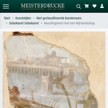
Start
Kunststijlen
Niet geclassificeerde kunstenaars
Unbekannt Unbekannt
Muurfragment met een Nijl-landschap
Standaard zoeken
AI-beeldzoeker
Zoek op kunstenaar, titel of stijl – bijv.
Beschrijf de scène – bijv. groene
Monet, Sterrennacht, impressionisme,
weide, abstract met veel rood, donker
Hokusai-golf, naakt.
olieverfschilderij, staand naakt naast
een boom.