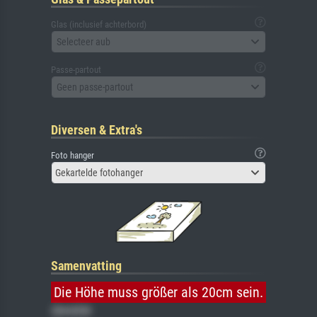
Glas (inclusief achterbord)
Selecteer aub
Passe-partout
Geen passe-partout
Diversen & Extra's
Foto hanger
Gekartelde fotohanger
Samenvatting
Die Höhe muss größer als 20cm sein.
Gemälde