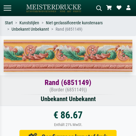
Start
Kunststijlen
Niet geclassificeerde kunstenaars
Unbekannt Unbekannt
Rand (6851149)
Standaard zoeken
AI-beeldzoeker
Zoek op kunstenaar, titel of stijl – bijv.
Beschrijf de scène – bijv. groene
Monet, Sterrennacht, impressionisme,
weide, abstract met veel rood, donker
Hokusai-golf, naakt.
olieverfschilderij, staand naakt naast
een boom.
Rand (6851149)
(Border (6851149))
Unbekannt Unbekannt
€ 86.67
Enthält 21% MwSt.