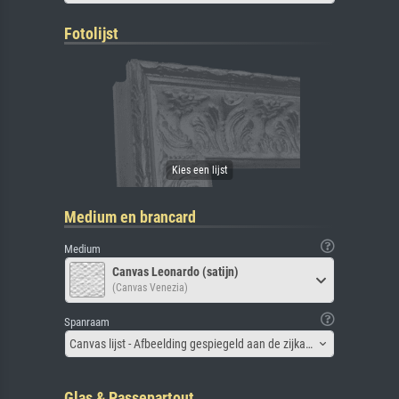
Fotolijst
Medium en brancard
Medium
Canvas Leonardo (satijn)
(Canvas Venezia)
Spanraam
Canvas lijst - Afbeelding gespiegeld aan de zijkant
Glas & Passepartout