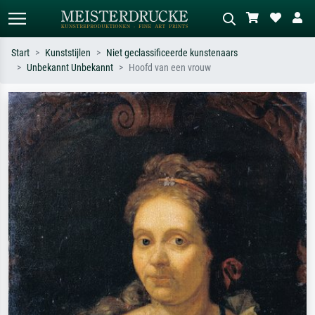
Start
Kunststijlen
Niet geclassificeerde kunstenaars
Unbekannt Unbekannt
Hoofd van een vrouw
Standaard zoeken
AI-beeldzoeker
Zoek op kunstenaar, titel of stijl – bijv.
Beschrijf de scène – bijv. groene
Monet, Sterrennacht, impressionisme,
weide, abstract met veel rood, donker
Hokusai-golf, naakt.
olieverfschilderij, staand naakt naast
een boom.