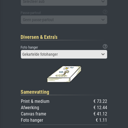
Selecteer aub
Passe-partout
Geen passe-partout
Diversen & Extra's
Foto hanger
Gekartelde fotohanger
Samenvatting
Print & medium
€ 73.22
Afwerking
€ 12.44
Canvas frame
€ 41.12
Foto hanger
€ 1.11