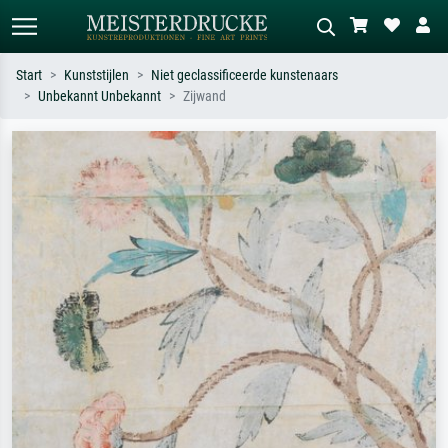
Start
Kunststijlen
Niet geclassificeerde kunstenaars
Unbekannt Unbekannt
Zijwand
Standaard zoeken
AI-beeldzoeker
Zoek op kunstenaar, titel of stijl – bijv.
Beschrijf de scène – bijv. groene
Monet, Sterrennacht, impressionisme,
weide, abstract met veel rood, donker
Hokusai-golf, naakt.
olieverfschilderij, staand naakt naast
een boom.