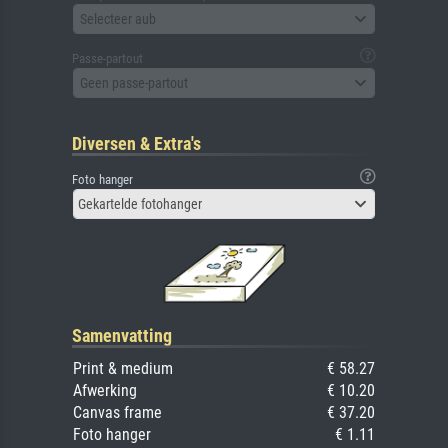
Selecteer aub
Passe-partout
Geen passe-partout
Diversen & Extra's
Foto hanger
Gekartelde fotohanger
Samenvatting
Print & medium
€ 58.27
Afwerking
€ 10.20
Canvas frame
€ 37.20
Foto hanger
€ 1.11