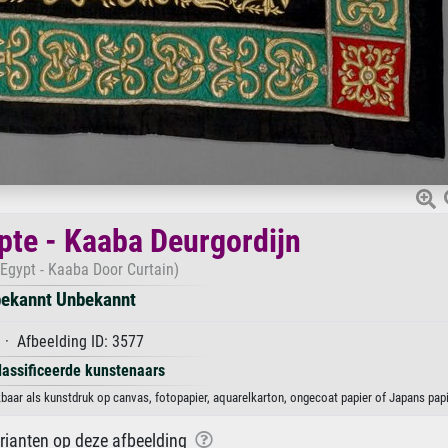
te - Kaaba Deurgordijn
Egypt - Kaaba Door Curtain)
ekannt Unbekannt
· Afbeelding ID: 3577
lassificeerde kunstenaars
aar als kunstdruk op canvas, fotopapier, aquarelkarton, ongecoat papier of Japans papi
arianten op deze afbeelding