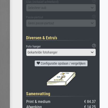
Glas (inclusief achterbord)
Selecteer aub
Passe-partout
Geen passe-partout
Diversen & Extra's
Foto hanger
Gekartelde fotohanger
Configuratie opslaan / vergelijken
Samenvatting
Print & medium
€ 84.37
Afwerking
€ 14.25