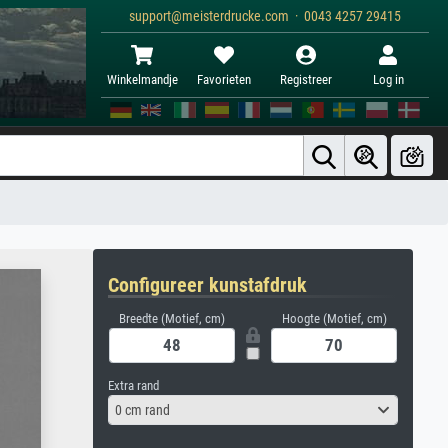
support@meisterdrucke.com · 0043 4257 29415
Winkelmandje
Favorieten
Registreer
Log in
Configureer kunstafdruk
Breedte (Motief, cm)
Hoogte (Motief, cm)
Extra rand
0 cm rand