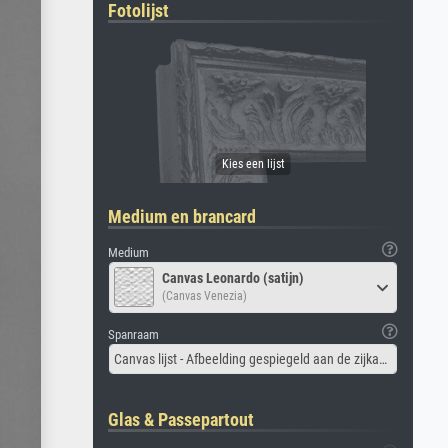
Fotolijst
Medium en brancard
Medium
Canvas Leonardo (satijn)
(Canvas Venezia)
Spanraam
Canvas lijst - Afbeelding gespiegeld aan de zijkant
Glas & Passepartout