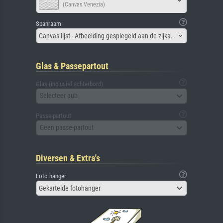
(Canvas Venezia)
Spanraam
Canvas lijst - Afbeelding gespiegeld aan de zijkant
Glas & Passepartout
Glas (inclusief achterbord)
Selecteer aub
Passe-partout
Geen passe-partout
Diversen & Extra's
Foto hanger
Gekartelde fotohanger