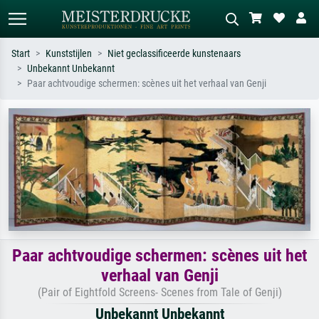
Start
Kunststijlen
Niet geclassificeerde kunstenaars
Unbekannt Unbekannt
Standaard zoeken
AI-beeldzoeker
Paar achtvoudige schermen: scènes uit het verhaal van Genji
Zoek op kunstenaar, titel of stijl – bijv.
Beschrijf de scène – bijv. groene
Monet, Sterrennacht, impressionisme,
weide, abstract met veel rood, donker
Hokusai-golf, naakt.
olieverfschilderij, staand naakt naast
een boom.
Paar achtvoudige schermen: scènes uit het
verhaal van Genji
(Pair of Eightfold Screens- Scenes from Tale of Genji)
Unbekannt Unbekannt