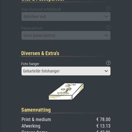
Glas (inclusief achterbord)
Selecteer aub
Passe-partout
Geen passe-partout
Diversen & Extra's
Foto hanger
Gekartelde fotohanger
Samenvatting
Print & medium
€ 78.00
Afwerking
€ 13.13