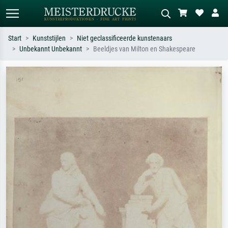
Start
Kunststijlen
Niet geclassificeerde kunstenaars
Unbekannt Unbekannt
Beeldjes van Milton en Shakespeare
Standaard zoeken
AI-beeldzoeker
Zoek op kunstenaar, titel of stijl – bijv.
Beschrijf de scène – bijv. groene
Monet, Sterrennacht, impressionisme,
weide, abstract met veel rood, donker
Hokusai-golf, naakt.
olieverfschilderij, staand naakt naast
een boom.