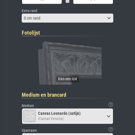
Extra rand
0 cm rand
Fotolijst
Medium en brancard
Medium
Canvas Leonardo (satijn)
(Canvas Venezia)
Spanraam