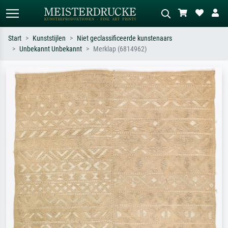
Start
Kunststijlen
Niet geclassificeerde kunstenaars
Unbekannt Unbekannt
Merklap (6814962)
Standaard zoeken
AI-beeldzoeker
Zoek op kunstenaar, titel of stijl – bijv.
Beschrijf de scène – bijv. groene
Monet, Sterrennacht, impressionisme,
weide, abstract met veel rood, donker
Hokusai-golf, naakt.
olieverfschilderij, staand naakt naast
een boom.