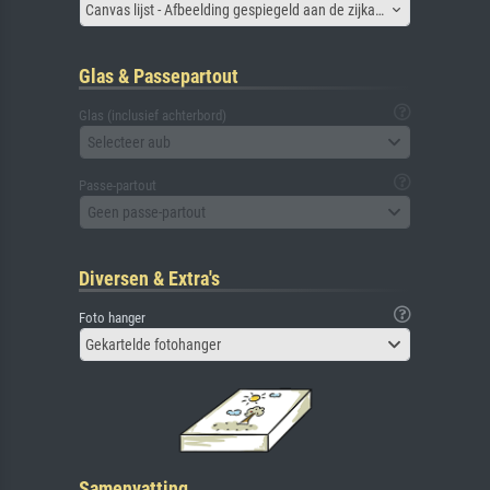
Canvas lijst - Afbeelding gespiegeld aan de zijkant
Glas & Passepartout
Glas (inclusief achterbord)
Selecteer aub
Passe-partout
Geen passe-partout
Diversen & Extra's
Foto hanger
Gekartelde fotohanger
Samenvatting