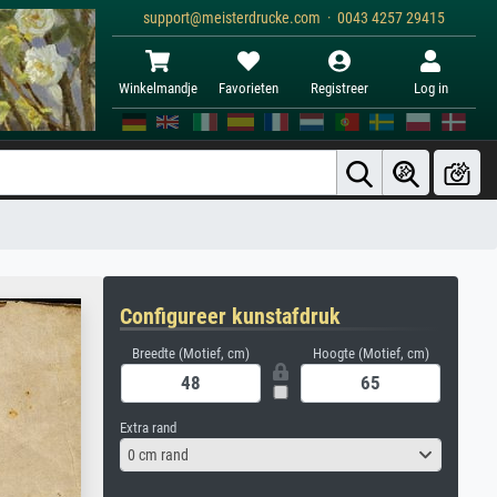
support@meisterdrucke.com · 0043 4257 29415
Winkelmandje
Favorieten
Registreer
Log in
Configureer kunstafdruk
Breedte (Motief, cm)
Hoogte (Motief, cm)
Extra rand
0 cm rand