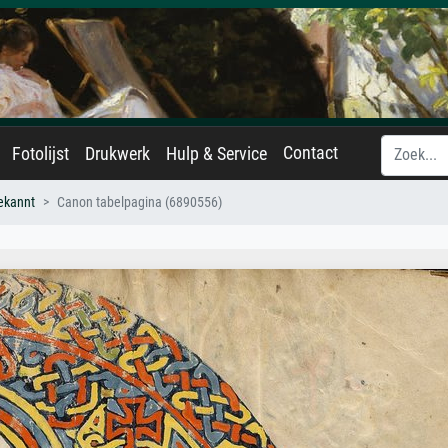
Contact
Fotolijst
Drukwerk
Hulp & Service
ekannt
Canon tabelpagina (6890556)