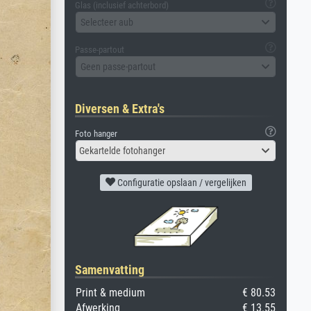
Glas (inclusief achterbord)
Selecteer aub
Passe-partout
Geen passe-partout
Diversen & Extra's
Foto hanger
Gekartelde fotohanger
Configuratie opslaan / vergelijken
Samenvatting
Print & medium
€ 80.53
Afwerking
€ 13.55