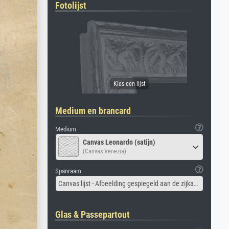
Fotolijst
Medium en brancard
Medium
Canvas Leonardo (satijn)
(Canvas Venezia)
Spanraam
Canvas lijst - Afbeelding gespiegeld aan de zijkant
Glas & Passepartout