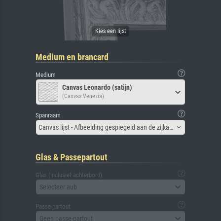
Medium en brancard
Medium
Canvas Leonardo (satijn)
(Canvas Venezia)
Spanraam
Canvas lijst - Afbeelding gespiegeld aan de zijkant
Glas & Passepartout
Glas (inclusief achterbord)
Selecteer aub
Passe-partout
Geen passe-partout