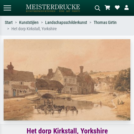
Start
Kunststijlen
Landschapsschilderkunst
Thomas Girtin
Het dorp Kirkstall, Yorkshire
Standaard zoeken
AI-beeldzoeker
Zoek op kunstenaar, titel of stijl – bijv.
Beschrijf de scène – bijv. groene
Monet, Sterrennacht, impressionisme,
weide, abstract met veel rood, donker
Hokusai-golf, naakt.
olieverfschilderij, staand naakt naast
een boom.
Het dorp Kirkstall, Yorkshire