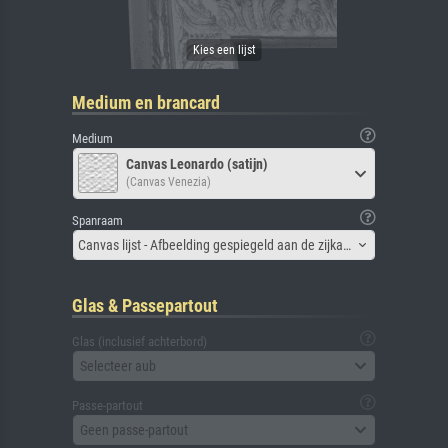
Medium en brancard
Medium
Canvas Leonardo (satijn)
(Canvas Venezia)
Spanraam
Canvas lijst - Afbeelding gespiegeld aan de zijkant
Glas & Passepartout
Glas (inclusief achterbord)
Selecteer aub
Passe-partout
Geen passe-partout