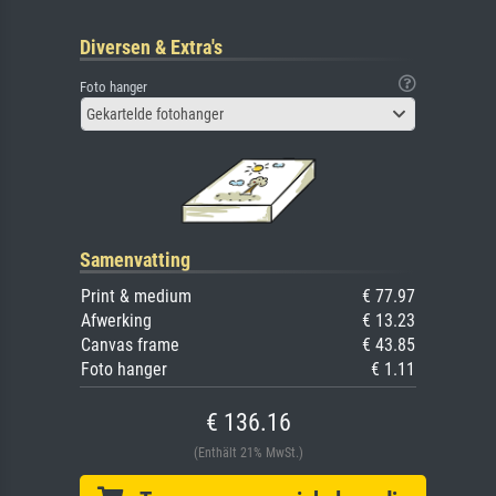
Diversen & Extra's
Foto hanger
Gekartelde fotohanger
Samenvatting
Print & medium
€ 77.97
Afwerking
€ 13.23
Canvas frame
€ 43.85
Foto hanger
€ 1.11
€ 136.16
(Enthält 21% MwSt.)