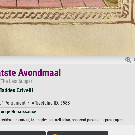
atste Avondmaal
(The Last Supper)
Taddeo Crivelli
f Pergament · Afbeelding ID: 6583
roege Renaissance
unstdruk op canvas, fotopapier, aquarelkarton, ongecoat papier of Japans papier.