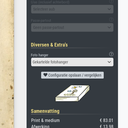
Glas (inclusief achterbord)
Selecteer aub
Passe-partout
Geen passe-partout
Diversen & Extra's
Foto hanger
Gekartelde fotohanger
Configuratie opslaan / vergelijken
Samenvatting
Print & medium
€ 83.01
Afwerking
€ 13.98