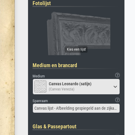
Fotolijst
Medium en brancard
Medium
Canvas Leonardo (satijn)
(Canvas Venezia)
Spanraam
Canvas lijst - Afbeelding gespiegeld aan de zijkant
Glas & Passepartout