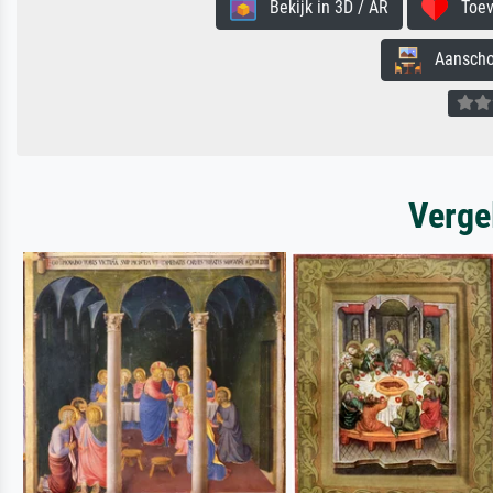
Bekijk in 3D / AR
Toevo
Aanschouw
Verge